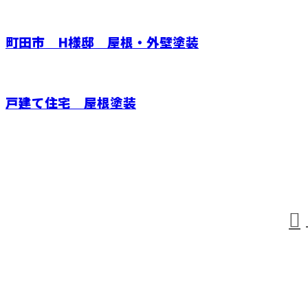
町田市 H様邸 屋根・外壁塗装
戸建て住宅 屋根塗装
見積り依頼・お問い合わせはこちら
お電話でのお問い合わせ
042-794-9329
受付／9：00～18：00
ホーム