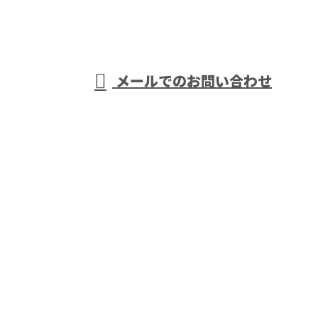
受付／9：00～18：00
メールでのお問い合わせ
外壁塗装など塗装工事の業者なら東京
都町田市の株式会社縁美創におまかせ
ホーム
会社概要
業務案内
施工実績
採用情報
ブログ
お問い合わせ