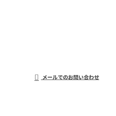
見積り依頼・お問い合わせはこちら
お電話でのお問い合わせ
042-794-9329
屋根塗装や
受付／9：00～18：00
メールでのお問い合わせ
外壁塗装など塗装工事の業者なら東京
都町田市の株式会社縁美創におまかせ